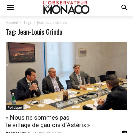
Accueil
Tags
Jean-Louis Grinda
Tag: Jean-Louis Grinda
Politique
« Nous ne sommes pas
le village de gaulois d’Astérix »
Raphaël Brun
-
22 avril 2014 à 9h03
0