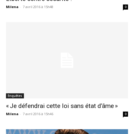
Milena
-
7 avril 2016 à 15h48
0
Enquêtes
« Je défendrai cette loi sans état d’âme »
Milena
-
7 avril 2016 à 15h46
0