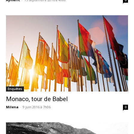
Enquêtes
Monaco, tour de Babel
Milena
-
9 juin 2016 à 7h06
0