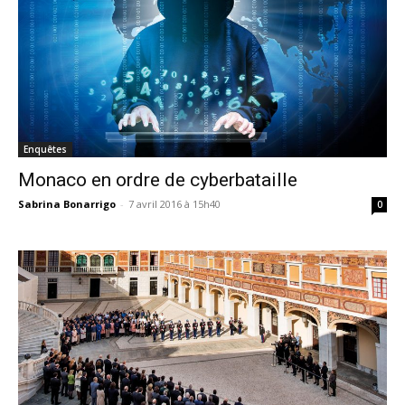
Enquêtes
Monaco en ordre de cyberbataille
Sabrina Bonarrigo
-
7 avril 2016 à 15h40
0