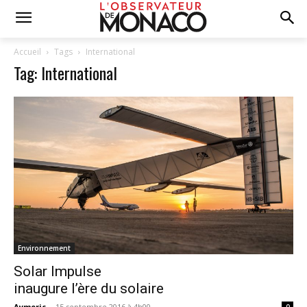
Accueil
Tags
International
Tag: International
Environnement
Solar Impulse
inaugure l’ère du solaire
Aymeric
-
15 septembre 2016 à 4h00
0