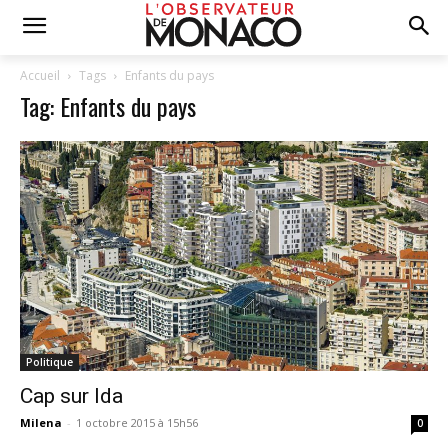
Accueil
Tags
Enfants du pays
Tag: Enfants du pays
Politique
Cap sur Ida
Milena
-
1 octobre 2015 à 15h56
0