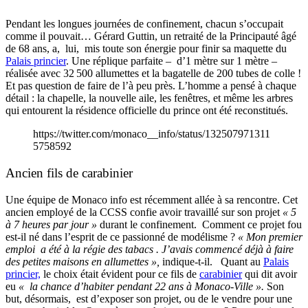
Pendant les longues journées de confinement, chacun s’occupait
comme il pouvait… Gérard Guttin, un retraité de la Principauté âgé
de 68 ans, a, lui, mis toute son énergie pour finir sa maquette du
Palais princier
. Une réplique parfaite – d’1 mètre sur 1 mètre –
réalisée avec 32 500 allumettes et la bagatelle de 200 tubes de colle !
Et pas question de faire de l’à peu près. L’homme a pensé à chaque
détail : la chapelle, la nouvelle aile, les fenêtres, et même les arbres
qui entourent la résidence officielle du prince ont été reconstitués.
https://twitter.com/monaco__info/status/132507971311
5758592
Ancien fils de carabinier
Une équipe de Monaco info est récemment allée à sa rencontre. Cet
ancien employé de la CCSS confie avoir travaillé sur son projet
« 5
à 7 heures par jour »
durant le confinement.
Comment ce projet fou
est-il né dans l’esprit de ce passionné de modélisme ?
« Mon premier
emploi a été à la régie des tabacs . J’avais commencé déjà à faire
des petites maisons en allumettes »,
indique-t-il. Quant au
Palais
princier,
le choix était évident pour ce fils de
carabinier
qui dit avoir
eu
« la chance d’habiter pendant 22 ans à Monaco-Ville ».
Son
but, désormais, est d’exposer son projet, ou de le vendre pour une