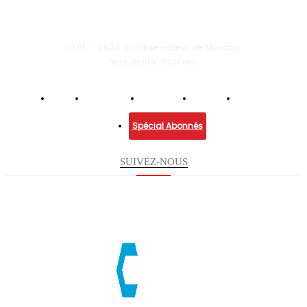
1995 - 2026 © l'Observateur de Monaco,
tous droits réservés.
Infos
Economie
Enquêtes
Culture
Lifestyle
Spécial Abonnés
SUIVEZ-NOUS