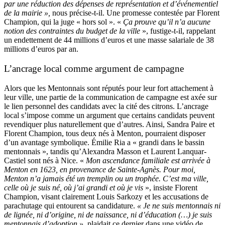
par une réduction des dépenses de représentation et d’événementiel
de la mairie »,
nous précise-t-il. Une promesse contestée par Florent
Champion, qui la juge « hors sol ». «
Ça prouve qu’il n’a aucune
notion des contraintes du budget de la ville
», fustige-t-il, rappelant
un endettement de 44 millions d’euros et une masse salariale de 38
millions d’euros par an.
L’ancrage local comme argument de campagne
Alors que les Mentonnais sont réputés pour leur fort attachement à
leur ville, une partie de la communication de campagne est axée sur
le lien personnel des candidats avec la cité des citrons. L’ancrage
local s’impose comme un argument que certains candidats peuvent
revendiquer plus naturellement que d’autres. Ainsi, Sandra Paire et
Florent Champion, tous deux nés à Menton, pourraient disposer
d’un avantage symbolique. Émilie Ria a « grandi dans le bassin
mentonnais », tandis qu’Alexandra Masson et Laurent Lanquar-
Castiel sont nés à Nice. «
Mon ascendance familiale est arrivée à
Menton en 1623, en provenance de Sainte-Agnès. Pour moi,
Menton n’a jamais été un tremplin ou un trophée. C’est ma ville,
celle où je suis né, où j’ai grandi et où je vis
», insiste Florent
Champion, visant clairement Louis Sarkozy et les accusations de
parachutage qui entourent sa candidature.
« Je ne suis mentonnais ni
de lignée, ni d’origine, ni de naissance, ni d’éducation (…) je suis
mentonnais d’adoption »,
plaidait ce dernier dans une vidéo de