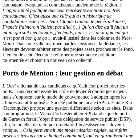
campagne, évoquant sa connaissance ancienne de la région.
«
L’opportunité politique que cela représente est pour moi très
conséquente. C’est aussi une ville qui a un historique de
candidatures externes : Jean-Claude Guibal, le général Aubert,
Francis Palmero n’étaient pas d’ici (…) Qu’on dise qu’il faut un
maire qui soit mentonnais, j’entends, mais c’est un argument qui
n’est pas si bon que ça »,
avait-il insisté dans les colonnes de
Nice-
Matin.
Dans une ville marquée par les tensions et la défiance, les
électeurs devront arbitrer entre des projets assez proches sur le fond.
L’enjeu de cette élection : refermer une séquence politique
tourmentée et choisir un nouveau cap collectif.
Ports de Menton : leur gestion en débat
L’Obs’
a demandé aux candidats ce qu’était leur projet pour les
ports. Tous reconnaissent leur rôle de levier économique majeur,
mais s’opposent sur le mode de gouvernance à adopter après les
affaires ayant fragilisé la Société publique locale (SPL). Émilie Ria
(Reconquête) propose une gestion différenciée selon les sites. Dans
son programme, le Vieux-Port resterait en SPL tandis que le port
de Garavan ferait l’objet d’une délégation de service public (DSP),
afin, selon elle, de rattraper un retard d’investissements devenu
critique.
« Cela permettrait une modernisation rapide, sans faire
peser les travaux sur le budget communal, tout en garantissant une