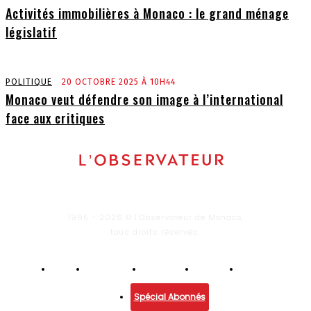
Activités immobilières à Monaco : le grand ménage
législatif
POLITIQUE
20 OCTOBRE 2025 À 10H44
Monaco veut défendre son image à l’international
face aux critiques
1995 - 2026 © l'Observateur de Monaco,
tous droits réservés.
Infos
Economie
Enquêtes
Culture
Lifestyle
Spécial Abonnés