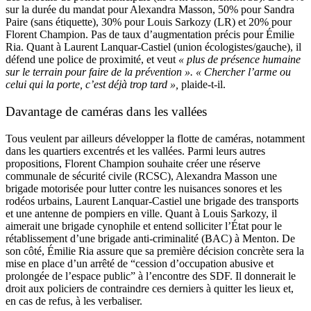
sur la durée du mandat pour Alexandra Masson, 50% pour Sandra
Paire (sans étiquette), 30% pour Louis Sarkozy (LR) et 20% pour
Florent Champion. Pas de taux d’augmentation précis pour Émilie
Ria. Quant à Laurent Lanquar-Castiel (union écologistes/gauche), il
défend une police de proximité, et veut
« plus de présence humaine
sur le terrain pour faire de la prévention ».
«
Chercher l’arme ou
celui qui la porte, c’est déjà trop tard »,
plaide-t-il.
Davantage de caméras dans les vallées
Tous veulent par ailleurs développer la flotte de caméras, notamment
dans les quartiers excentrés et les vallées. Parmi leurs autres
propositions, Florent Champion souhaite créer une réserve
communale de sécurité civile (RCSC), Alexandra Masson une
brigade motorisée pour lutter contre les nuisances sonores et les
rodéos urbains, Laurent Lanquar-Castiel une brigade des transports
et une antenne de pompiers en ville. Quant à Louis Sarkozy, il
aimerait une brigade cynophile et entend solliciter l’État pour le
rétablissement d’une brigade anti-criminalité (BAC) à Menton. De
son côté, Émilie Ria assure que sa première décision concrète sera la
mise en place d’un arrêté de “cession d’occupation abusive et
prolongée de l’espace public” à l’encontre des SDF. Il donnerait le
droit aux policiers de contraindre ces derniers à quitter les lieux et,
en cas de refus, à les verbaliser.