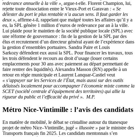
redevance annuelle à la ville »,
argue-t-elle. Florent Champion, lui,
rejette toute dissociation entre le Vieux-Port et Garavan
: « Se
délester du port le plus rentable n’a aucun sens. Il faut garder les
deux »,
affirme-t-il, rappelant que malgré toutes les affaires qu’il y a
eu, la SPL génère 1 million d’euros de redevance par an à la ville.
Lui plaide pour le maintien de la société publique locale (SPL) avec
une réforme de gouvernance : fin de la gestion de la SPL par des
élus et recrutement d’un directeur général ayant de l’expérience dans
la gestion d’ensembles portuaires. Sandra Paire et Louis
Sarkozy défendent eux aussi la SPL. Pour financer les travaux, tous
les trois défendent le recours au droit d’usage (louer certains
emplacements pour 30 ans avec paiement au départ permettant de
faire rentrer des liquidités). Alexandra Masson (RN) appelle à un
retour en régie municipale et Laurent Lanquar-Castiel veut
« s’appuyer sur les Services de l’État, mais aussi sur des outils
délaissés localement pour accompagner l’économie mixte comme la
SCET (société centrale d’équipement des territoires) qui allie la
rigueur du public et l’efficacité du privé ». M.P.
Métro Nice-Vintimille : l’avis des candidats
En matière de mobilité, le débat se cristallise autour du titanesque
projet de métro Nice–Vintimille, jugé
« illusoire »
par le ministre des
Transports français fin 2025. Les candidats mentonnais s’en