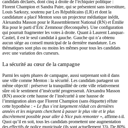
candidats déclarés, dont cinq à droite de l’échiquier politique :
Florent Champion et Sandra Paire, qui se présentent sans investiture,
Louis Sarkozy, soutenu par Les Républicains (LR) et dont la
candidature a placé Menton sous un projecteur médiatique inédit,
Alexandra Masson pour le Rassemblement National (RN) et Émilie
Ria pour le parti d’Éric Zemmour (Reconquête). Une configuration
qui pourrait fragmenter les votes à droite. Quant à Laurent Lanquar-
Castiel, il est le seul candidat à gauche. Gauche qui n’a obtenu
aucun siège au conseil municipal de la dernière mandature. Les
thématiques sont plus ou moins les mêmes pour tous les candidats
avec une variation des curseurs.
La sécurité au cœur de la campagne
Parmi les sujets phares de campagne, aussi surprenant soit-il dans
une ville comme Menton : la sécurité. Les candidats partagent un
même objectif : préserver la tranquillité de cette ville relativement
sûre où le sentiment d’insécurité progresserait. Alexandra Masson
(RN) associe cette hausse de l’insécurité à une hausse de
l’immigration alors que Florent Champion (sans étiquette) réfute
cette hypothèse : «
Le flux s’est largement réduit
ces dernières
années
et les migrants cherchent à passer le plus
vite et le plus
discrètement possible
pour aller à Nice puis remonter
», affirme-t-il.
Quoi qu’il en soit, tous les candidats promettent une augmentation
des effectifs de police municipale (ils sont actuellement 33). De 80%