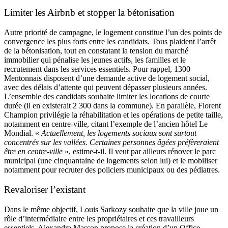
Limiter les Airbnb et stopper la bétonisation
Autre priorité de campagne, le logement constitue l’un des points de
convergence les plus forts entre les candidats. Tous plaident l’arrêt
de la bétonisation, tout en constatant la tension du marché
immobilier qui pénalise les jeunes actifs, les familles et le
recrutement dans les services essentiels. Pour rappel, 1300
Mentonnais disposent d’une demande active de logement social,
avec des délais d’attente qui peuvent dépasser plusieurs années.
L’ensemble des candidats souhaite limiter les locations de courte
durée (il en existerait 2 300 dans la commune). En parallèle, Florent
Champion privilégie la réhabilitation et les opérations de petite taille,
notamment en centre-ville, citant l’exemple de l’ancien hôtel Le
Mondial. «
Actuellement, les logements sociaux sont surtout
concentrés sur les vallées. Certaines personnes âgées préfèreraient
être en centre-ville
», estime-t-il. Il veut par ailleurs rénover le parc
municipal (une cinquantaine de logements selon lui) et le mobiliser
notamment pour recruter des policiers municipaux ou des pédiatres.
Revaloriser l’existant
Dans le même objectif, Louis Sarkozy souhaite que la ville joue un
rôle d’intermédiaire entre les propriétaires et ces travailleurs
essentiels. Alexandra Masson propose la création d’un Office