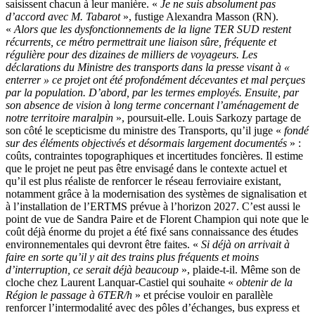
saisissent chacun à leur manière. «
Je ne suis absolument pas
d’accord avec M. Tabarot
», fustige Alexandra Masson (RN).
«
Alors que les dysfonctionnements de la ligne TER SUD restent
récurrents, ce métro permettrait une liaison sûre, fréquente et
régulière pour des dizaines de milliers de voyageurs. Les
déclarations du Ministre des transports dans la presse visant à «
enterrer » ce projet ont été profondément décevantes et mal perçues
par la population. D’abord, par les termes employés. Ensuite, par
son absence de vision à long terme concernant l’aménagement de
notre territoire maralpin
», poursuit-elle. Louis Sarkozy partage de
son côté le scepticisme du ministre des Transports, qu’il juge «
fondé
sur des éléments objectivés et désormais largement documentés
» :
coûts, contraintes topographiques et incertitudes foncières. Il estime
que le projet ne peut pas être envisagé dans le contexte actuel et
qu’il est plus réaliste de renforcer le réseau ferroviaire existant,
notamment grâce à la modernisation des systèmes de signalisation et
à l’installation de l’ERTMS prévue à l’horizon 2027. C’est aussi le
point de vue de Sandra Paire et de Florent Champion qui note que le
coût déjà énorme du projet a été fixé sans connaissance des études
environnementales qui devront être faites. «
Si déjà on arrivait à
faire en sorte qu’il y ait des trains plus fréquents et moins
d’interruption, ce serait déjà beaucoup
», plaide-t-il. Même son de
cloche chez Laurent Lanquar-Castiel qui souhaite «
obtenir de la
Région le passage à 6TER/h
» et précise vouloir en parallèle
renforcer l’intermodalité avec des pôles d’échanges, bus express et