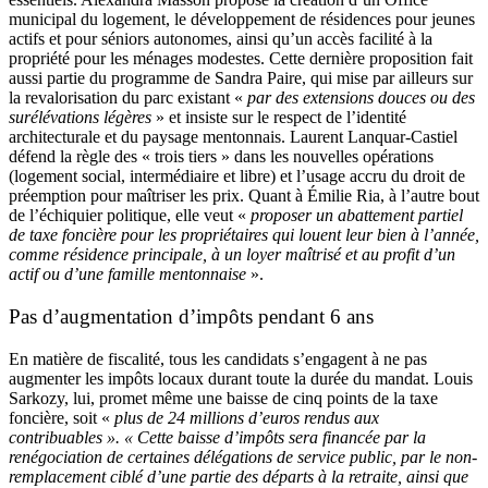
municipal du logement, le développement de résidences pour jeunes
actifs et pour séniors autonomes, ainsi qu’un accès facilité à la
propriété pour les ménages modestes. Cette dernière proposition fait
aussi partie du programme de Sandra Paire, qui mise par ailleurs sur
la revalorisation du parc existant «
par des extensions douces ou des
surélévations légères
» et insiste sur le respect de l’identité
architecturale et du paysage mentonnais. Laurent Lanquar-Castiel
défend la règle des « trois tiers » dans les nouvelles opérations
(logement social, intermédiaire et libre) et l’usage accru du droit de
préemption pour maîtriser les prix. Quant à Émilie Ria, à l’autre bout
de l’échiquier politique, elle veut «
proposer un abattement partiel
de taxe foncière pour les propriétaires qui louent leur bien à l’année,
comme résidence principale, à un loyer maîtrisé et au profit d’un
actif ou d’une famille mentonnaise
».
Pas d’augmentation d’impôts pendant 6 ans
En matière de fiscalité, tous les candidats s’engagent à ne pas
augmenter les impôts locaux durant toute la durée du mandat. Louis
Sarkozy, lui, promet même une baisse de cinq points de la taxe
foncière, soit «
plus de 24 millions d’euros rendus aux
contribuables ». « Cette baisse d’impôts sera financée par la
renégociation de certaines délégations de service public, par le non-
remplacement ciblé d’une partie des départs à la retraite, ainsi que