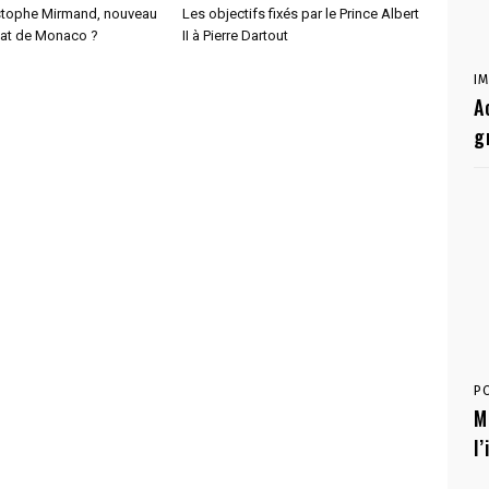
istophe Mirmand, nouveau
Les objectifs fixés par le Prince Albert
État de Monaco ?
II à Pierre Dartout
I
A
g
P
M
l