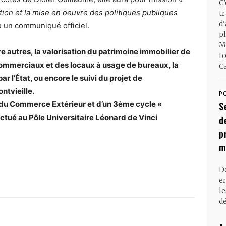
C
nation et la mise en oeuvre des politiques publiques
t
d
 un communiqué officiel.
pl
M
 autres, la valorisation du patrimoine immobilier de
t
s, commerciaux et des locaux à usage de bureaux, la
Ca
r l’État, ou encore le suivi du projet de
ntvieille.
P
e du Commerce Extérieur et d’un 3ème cycle «
S
ctué au Pôle Universitaire Léonard de Vinci
d
p
m
D
en
l
dé