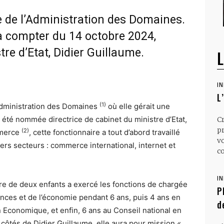
te de l’Administration des Domaines.
à compter du 14 octobre 2024,
tre d’Etat, Didier Guillaume.
L
I
L
(1)
Administration des Domaines
où elle gérait une
 été nommée directrice de cabinet du ministre d’Etat,
C
p
(2)
mmerce
, cette fonctionnaire a tout d’abord travaillé
v
ers secteurs : commerce international, internet et
co
I
re de deux enfants a exercé les fonctions de chargée
P
nces et de l’économie pendant 6 ans, puis 4 ans en
d
on Economique, et enfin, 6 ans au Conseil national en
 côtés de Didier Guillaume, elle aura pour mission
«