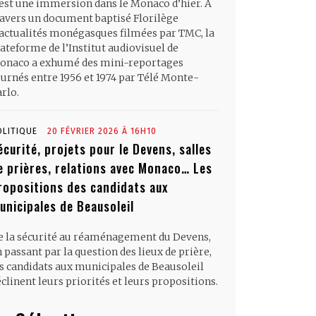
’est une immersion dans le Monaco d’hier. À
ravers un document baptisé Florilège
’actualités monégasques filmées par TMC, la
ateforme de l’Institut audiovisuel de
onaco a exhumé des mini-reportages
ournés entre 1956 et 1974 par Télé Monte-
rlo.
OLITIQUE
20 FÉVRIER 2026 À 16H10
écurité, projets pour le Devens, salles
e prières, relations avec Monaco… Les
ropositions des candidats aux
unicipales de Beausoleil
e la sécurité au réaménagement du Devens,
 passant par la question des lieux de prière,
es candidats aux municipales de Beausoleil
clinent leurs priorités et leurs propositions.