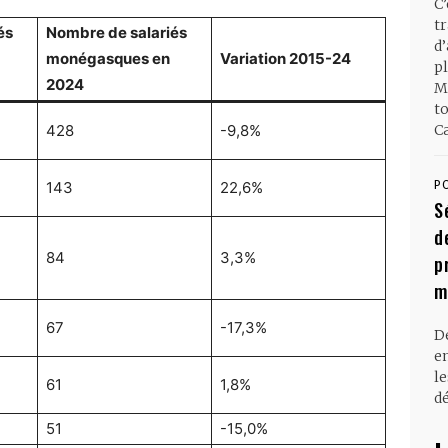
C
t
és
Nombre de salariés
d
monégasques en
Variation 2015-24
pl
2024
M
t
428
-9,8%
Ca
143
22,6%
P
S
d
84
3,3%
p
m
67
-17,3%
D
en
l
61
1,8%
dé
51
-15,0%