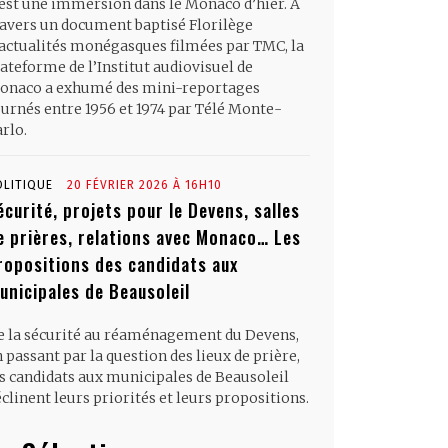
’est une immersion dans le Monaco d’hier. À
ravers un document baptisé Florilège
’actualités monégasques filmées par TMC, la
ateforme de l’Institut audiovisuel de
onaco a exhumé des mini-reportages
ournés entre 1956 et 1974 par Télé Monte-
rlo.
OLITIQUE
20 FÉVRIER 2026 À 16H10
écurité, projets pour le Devens, salles
e prières, relations avec Monaco… Les
ropositions des candidats aux
unicipales de Beausoleil
e la sécurité au réaménagement du Devens,
 passant par la question des lieux de prière,
es candidats aux municipales de Beausoleil
clinent leurs priorités et leurs propositions.