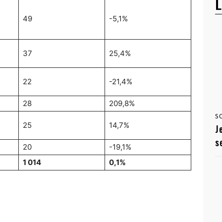
L
49
-5,1%
37
25,4%
22
-21,4%
28
209,8%
S
25
14,7%
J
s
20
-19,1%
1 014
0,1%