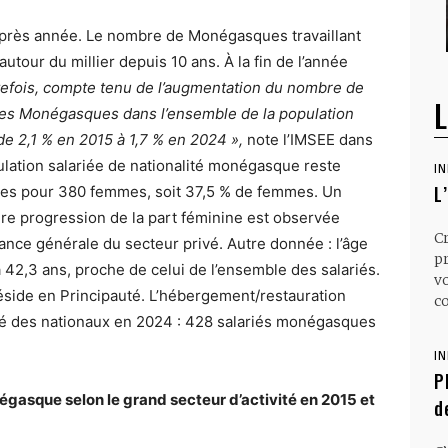
 après année. Le nombre de Monégasques travaillant
tour du millier depuis 10 ans. À la fin de l’année
tefois, compte tenu de l’augmentation du nombre de
L
rt des Monégasques dans l’ensemble de la population
 de 2,1 % en 2015 à 1,7 % en 2024 »,
note l’IMSEE dans
ation salariée de nationalité monégasque reste
I
L
es pour 380 femmes, soit 37,5 % de femmes. Un
ère progression de la part féminine est observée
C
ndance générale du secteur privé. Autre donnée : l’âge
p
42,3 ans, proche de celui de l’ensemble des salariés.
v
éside en Principauté. L’hébergement/restauration
co
vé des nationaux en 2024 : 428 salariés monégasques
I
P
négasque selon le grand secteur d’activité en 2015 et
d