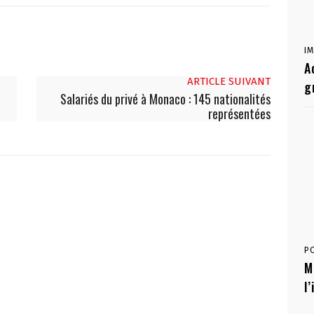
I
A
ARTICLE SUIVANT
g
é
Salariés du privé à Monaco : 145 nationalités
représentées
P
M
l