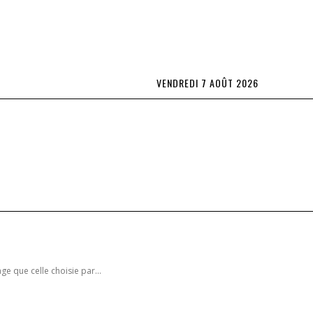
VENDREDI 7 AOÛT 2026
Lifestyle
L’OBS TV
Spécial Abonnés
plus
e que celle choisie par...