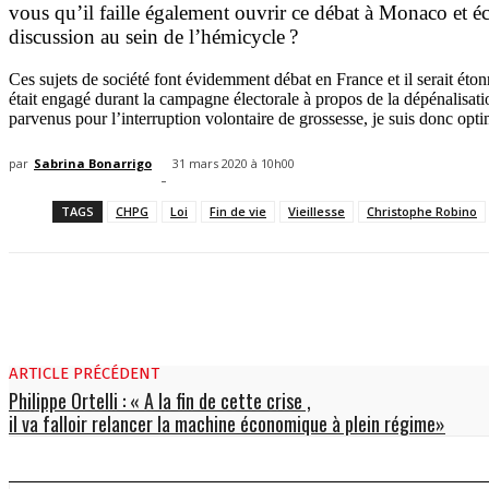
vous qu’il faille également ouvrir ce débat à Monaco et éco
discussion au sein de l’hémicycle ?
Ces sujets de société font évidemment débat en France et il serait éto
était engagé durant la campagne électorale à propos de la dépénalisati
parvenus pour l’interruption volontaire de grossesse, je suis donc opti
par
Sabrina Bonarrigo
31 mars 2020 à 10h00
-
TAGS
CHPG
Loi
Fin de vie
Vieillesse
Christophe Robino
ARTICLE PRÉCÉDENT
Philippe Ortelli : « A la fin de cette crise ,
il va falloir relancer la machine économique à plein régime»