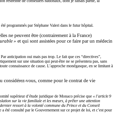
 restreinte de conseillers nationaux, dont je faisais partie, la
t été programmés par Stéphane Valeri dans le futur hôpital.
elles ne peuvent être (contrairement à la France)
curable »
et qui sont assistées pour ce faire par un médecin
. Par anticipation oui mais pas trop. Le fait que ces “directives”,
tiquement sur une situation qui peut-être ne se présentera pas, sans
en toute connaissance de cause. L’approche monégasque, en se limitant à
 Ou considérez-vous, comme pour le contrat de vie
omité supérieur d’étude juridique de Monaco précise que
« l’article 9
lation sur la vie familiale et les mœurs, à prêter une attention
en dernier ressort à la volonté commune du Prince et du Conseil
e a été consulté par le Gouvernement sur ce projet de loi, et c’est pour