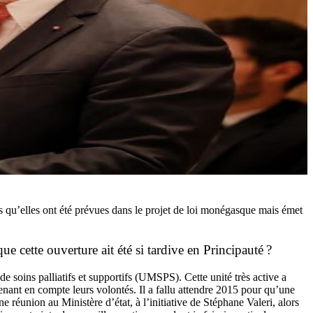
s qu’elles ont été prévues dans le projet de loi monégasque mais émet
 cette ouverture ait été si tardive en Principauté ?
soins palliatifs et supportifs (UMSPS). Cette unité très active a
ant en compte leurs volontés. Il a fallu attendre 2015 pour qu’une
ne réunion au Ministère d’état, à l’initiative de Stéphane Valeri, alors