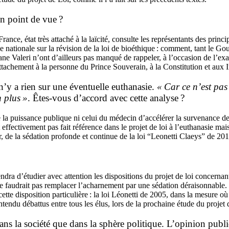
on point de vue ?
ance, état très attaché à la laïcité, consulte les représentants des princ
 nationale sur la révision de la loi de bioéthique : comment, tant le Go
e Valeri n’ont d’ailleurs pas manqué de rappeler, à l’occasion de l’exa
 attachement à la personne du Prince Souverain, à la Constitution et aux I
 n’y a rien sur une éventuelle euthanasie.
« Car ce n’est pas
n plus »
. Êtes-vous d’accord avec cette analyse ?
de la puissance publique ni celui du médecin d’accélérer la survenance d
 effectivement pas fait référence dans le projet de loi à l’euthanasie mais
er, de la sédation profonde et continue de la loi “Leonetti Claeys” de 201
iendra d’étudier avec attention les dispositions du projet de loi concerna
 ne faudrait pas remplacer l’acharnement par une sédation déraisonnable. 
 cette disposition particulière : la loi Léonetti de 2005, dans la mesure o
ndu débattus entre tous les élus, lors de la prochaine étude du projet d
 dans la société que dans la sphère politique. L’opinion pub