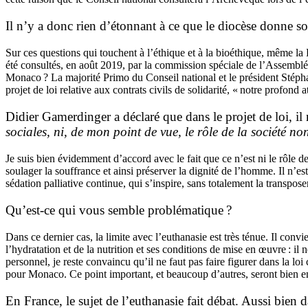
Il n’y a donc rien d’étonnant à ce que le diocèse donne s
Sur ces questions qui touchent à l’éthique et à la bioéthique, même la Fr
été consultés, en août 2019, par la commission spéciale de l’Assemblée
Monaco ? La majorité Primo du Conseil national et le président Stéphan
projet de loi relative aux contrats civils de solidarité, « notre profond
Didier Gamerdinger a déclaré que dans le projet de loi, il
sociales, ni, de mon point de vue, le rôle de la société no
Je suis bien évidemment d’accord avec le fait que ce n’est ni le rôle 
soulager la souffrance et ainsi préserver la dignité de l’homme. Il n’est
sédation palliative continue, qui s’inspire, sans totalement la transpos
Qu’est-ce qui vous semble problématique ?
Dans ce dernier cas, la limite avec l’euthanasie est très ténue. Il conv
l’hydratation et de la nutrition et ses conditions de mise en œuvre : il
personnel, je reste convaincu qu’il ne faut pas faire figurer dans la loi
pour Monaco. Ce point important, et beaucoup d’autres, seront bien ente
En France, le sujet de l’euthanasie fait débat. Aussi bien