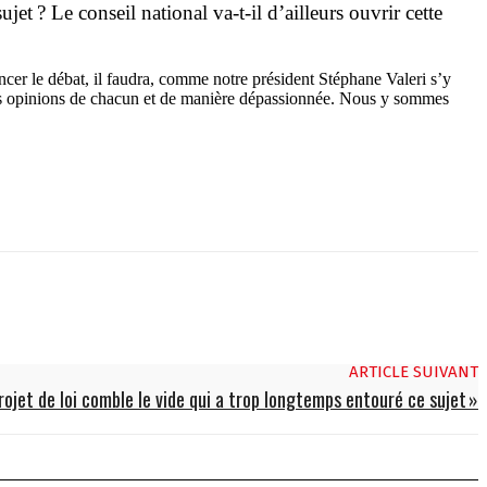
t ? Le conseil national va-t-il d’ailleurs ouvrir cette
ncer le débat, il faudra, comme notre président Stéphane Valeri s’y
ct des opinions de chacun et de manière dépassionnée. Nous y sommes
ARTICLE SUIVANT
ojet de loi comble le vide qui a trop longtemps entouré ce sujet »