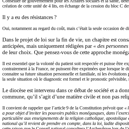
Conseiller de gouvernement pour les Affaires sociales et la santé, déte
création de cette unité de 4 lits, en échange de la cession du bloc C 
Il y a eu des résistances ?
Oui, notamment au regard du coût, mais c’était la seule occasion de di
Dans le projet de loi sur la fin de vie, un chapitre est co
anticipées, mais uniquement rédigées par
« des personnes 
de leur choix. Que pensez-vous de cette approche monég
Il est essentiel que la volonté du patient soit respectée et puisse être e
contrairement à la France, ne puissent être exprimées que lorsque le di
connaitre sa future situation personnelle et familiale, ni les évoluti
la seule situation où le diagnostic est formel et le pronostic prévisible
Le diocèse est intervenu dans ce débat de société et a d
commune, qu’il s’agit d’une matière civile et non pas reli
Il convient de rappeler que l’article 9 de la Constitution prévoit que
« 
a pour objet d’inviter les pouvoirs publics monégasques, dans l’exercic
particulière aux enseignements de la religion catholique, apostolique 
national qu’il revient de prendre en compte, dans la loi, ladite disposi
cette raison que le Conseil national consultera l’Archevêque lors de l’é