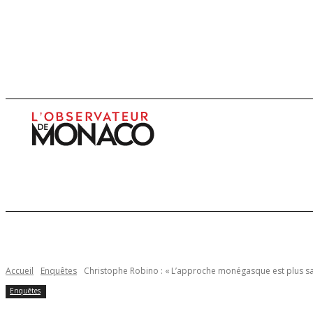
Infos
Enquêtes
Economie
Culture
Accueil
Enquêtes
Christophe Robino : « L’approche monégasque est plus sag
Enquêtes