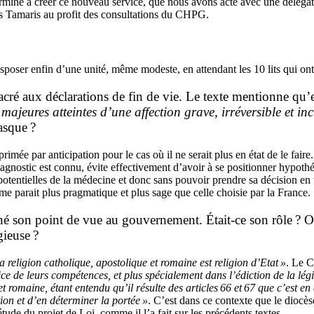
rminé à créer ce nouveau service, que nous avons acté avec une délégation
des Tamaris au profit des consultations du CHPG.
sposer enfin d’une unité, même modeste, en attendant les 10 lits qui on
nsacré aux déclarations de fin de vie. Le texte mentionne qu’
majeures atteintes d’une affection grave, irréversible et in
asque ?
xprimée par anticipation pour le cas où il ne serait plus en état de le faire
agnostic est connu, évite effectivement d’avoir à se positionner hypothé
ons potentielles de la médecine et donc sans pouvoir prendre sa décision 
, me parait plus pragmatique et plus sage que celle choisie par la France.
onné son point de vue au gouvernement. Était-ce son rôle ?
gieuse ?
la religion catholique, apostolique et romaine est religion d’Etat »
. Le C
e de leurs compétences, et plus spécialement dans l’édiction de la légis
et romaine, étant entendu qu’il résulte des articles 66 et 67 que c’est 
tion et d’en déterminer la portée »
. C’est dans ce contexte que le diocès
tude du projet de Loi, comme il l’a fait sur les précédents textes.