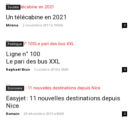
Société
Un télécabine en 2021
Milena
-
2 novembre 2017 à 10h06
0
Politique
Ligne n° 100
Le pari des bus XXL
Raphaël Brun
-
5 octobre 2014 à 5h00
0
Economie
Easyjet : 11 nouvelles destinations depuis
Nice
Romain
-
29 décembre 2013 à 8h00
0