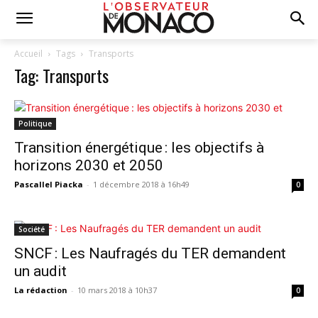
Accueil
Tags
Transports
Tag: Transports
Politique
Transition énergétique : les objectifs à
horizons 2030 et 2050
Pascallel Piacka
-
1 décembre 2018 à 16h49
0
Société
SNCF : Les Naufragés du TER demandent
un audit
La rédaction
-
10 mars 2018 à 10h37
0