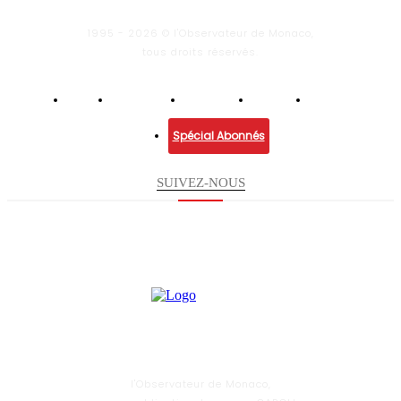
1995 - 2026 © l'Observateur de Monaco,
tous droits réservés.
Infos
Economie
Enquêtes
Culture
Lifestyle
Spécial Abonnés
SUIVEZ-NOUS
l'Observateur de Monaco,