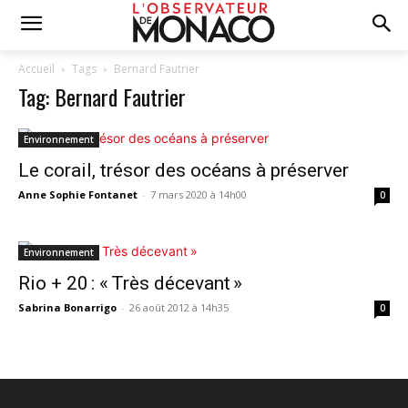
Accueil
Tags
Bernard Fautrier
Tag: Bernard Fautrier
Environnement
Le corail, trésor des océans à préserver
Anne Sophie Fontanet
-
7 mars 2020 à 14h00
0
Environnement
Rio + 20 : « Très décevant »
Sabrina Bonarrigo
-
26 août 2012 à 14h35
0