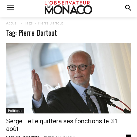
Accueil
Tags
Pierre Dartout
Tag: Pierre Dartout
Politique
Serge Telle quittera ses fonctions le 31
août
Sabrina Bonarrigo
-
18 mai 2020 à 15h01
0