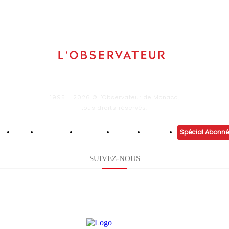
1995 - 2026 © l'Observateur de Monaco,
tous droits réservés.
Infos
Economie
Enquêtes
Culture
Lifestyle
Spécial Abonné
SUIVEZ-NOUS