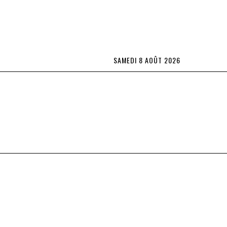
SAMEDI 8 AOÛT 2026
Lifestyle
L’OBS TV
Spécial Abonnés
plus