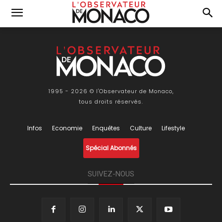
1995 - 2026 © l'Observateur de Monaco,
tous droits réservés.
Infos
Economie
Enquêtes
Culture
Lifestyle
Spécial Abonnés
SUIVEZ-NOUS