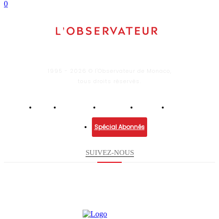
0
1995 - 2026 © l'Observateur de Monaco,
tous droits réservés.
Infos
Economie
Enquêtes
Culture
Lifestyle
Spécial Abonnés
SUIVEZ-NOUS