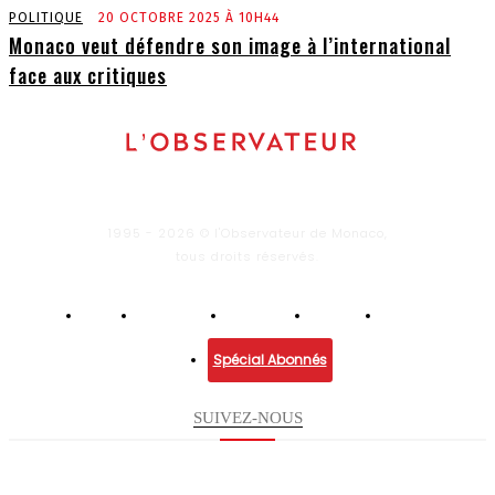
POLITIQUE
20 OCTOBRE 2025 À 10H44
Monaco veut défendre son image à l’international
face aux critiques
1995 - 2026 © l'Observateur de Monaco,
tous droits réservés.
Infos
Economie
Enquêtes
Culture
Lifestyle
Spécial Abonnés
SUIVEZ-NOUS